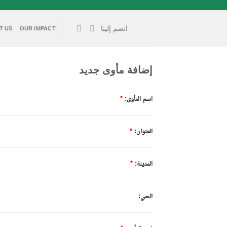
خطي
لمحتوى
انضم إلينا
T US
OUR IMPACT
إضافة مأوى جديد
اسم المأوى:
*
العنوان:
*
المدينة:
*
الحي: