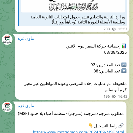
وزارة التربية والتعليم تنشر جدول امتحانات الثانوية العامة
وطبيعة الأسئلة للدورة الثانية (وجاهياً وورقياً)
238
15:57
مأوى غزة
إحصائية حركة السفر ليوم الاثنين
03/08/2026
عدد المغادرين: 92
عدد العائدين: 88
ملحوظة: تم عمليات إخلاء المرضى وعودة المواطنين عبر معبر
كرم أبو سالم.
196
16:42
مأوى غزة
مطلوب مترجم/مترجمة (مترجم) - منظمة أطباء بلا حدود (MSF)

رابط التسجيل
https://www.motqdmon.com/2024/09/MSF.html
موقع المتقدمون