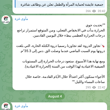
266
20:42
مأوى غزة
"""تحديث جوي
الحرارة بدأت في الانخفاض الفعلي، ومن المتوقع استمرار تراجع
درجات الحرارة العظمى ببطء خلال اليومين القادمين.
تجاوز الذروة: لقد تجاوزنا رسميا ذروة الكتلة الحارة، التي بلغت
ذروتها يوم السبت الماضي عندما وصلت الق..دس إلى 35.3°م.
ومع نهاية هذا الأسبوع، ستعود درجات الحرارة إلى المستويات
الصيفية الاعتيادية لهذا الوقت من السنة (الحرارة الاعتيادية).
الأجواء ستكون أكثر اعتدالًا خلال الأيام القادمة، خاصة خلال
ساعات المساء والليل."""
295
22:42
August 4
مأوى غزة
طقس فلسطين: اليوم الثلاثاء يشهد انخفاضًا طفيفًا في درجات
الحرارة، ويكون الجو حارًا في ساعات النهار، معتدلًا ومنعشًا ليلاً