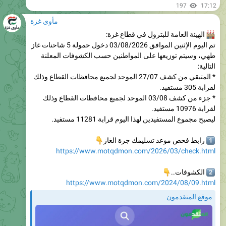
الهيئة العامة للبترول في قطاع غزة:
تم اليوم الإثنين الموافق 03/08/2026 دخول حمولة 5 شاحنات غاز
طهي، وسيتم توزيعها على المواطنين حسب الكشوفات المعلنة
التالية:
* المتبقي من كشف 27/07 الموحد لجميع محافظات القطاع وذلك
لقرابة 305 مستفيد.
* جزء من كشف 03/08 الموحد لجميع محافظات القطاع وذلك
لقرابة 10976 مستفيد.
ليصبح مجموع المستفيدين لهذا اليوم قرابة 11281 مستفيد.
👇
رابط فحص موعد تسليمك جرة الغاز
1
https://www.motqdmon.com/2026/03/check.html

الكشوفات..
2
https://www.motqdmon.com/2024/08/09.html
موقع المتقدمون