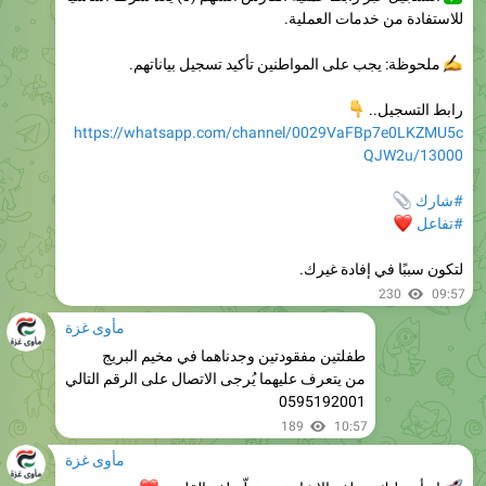
ملحوظة: يجب على المواطنين تأكيد تسجيل بياناتهم.

رابط التسجيل..
https://whatsapp.com/channel/0029VaFBp7e0LKZMU5c
QJW2u/13000

#شارك
❤
#تفاعل
لتكون سببًا في إفادة غيرك.
230
09:57
مأوى غزة
طفلتين مفقودتين وجدناهما في مخيم البريج
من يتعرف عليهما يُرجى الاتصال على الرقم التالي
0595192001
189
10:57
مأوى غزة
❤️
ابدأ رحلتك مع لغة الإشارة... وتعلّم لغة القلوب