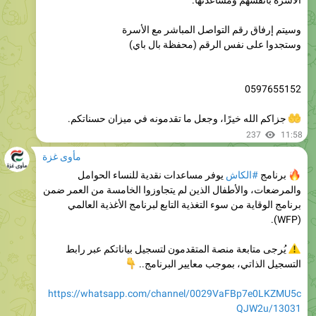
وستجدوا على نفس الرقم (محفظة بال باي)
0597655152
جزاكم الله خيرًا، وجعل ما تقدمونه في ميزان حسناتكم.
237
11:58
مأوى غزة
برنامج
#الكاش
يوفر مساعدات نقدية للنساء الحوامل
والمرضعات، والأطفال الذين لم يتجاوزوا الخامسة من العمر ضمن
برنامج الوقاية من سوء التغذية التابع لبرنامج الأغذية العالمي
(WFP).
يُرجى متابعة منصة المتقدمون لتسجيل بياناتكم عبر رابط
التسجيل الذاتي، بموجب معايير البرنامج..
👇
https://whatsapp.com/channel/0029VaFBp7e0LKZMU5c
QJW2u/13031
من فضلكم، ليس أمرًا.