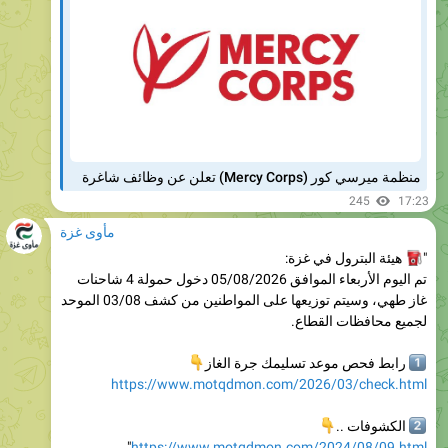
منظمة ميرسي كور (Mercy Corps) تعلن عن وظائف شاغرة
245
17:23
مأوى غزة
هيئة البترول في غزة:
"
تم اليوم الأربعاء الموافق 05/08/2026 دخول حمولة 4 شاحنات
غاز طهي، وسيتم توزيعها على المواطنين من كشف 03/08 الموحد
لجميع محافظات القطاع.
👇
رابط فحص موعد تسليمك جرة الغاز
1
https://www.motqdmon.com/2026/03/check.html

الكشوفات ..
2
"
https://www.motqdmon.com/2024/08/09.html
موقع المتقدمون