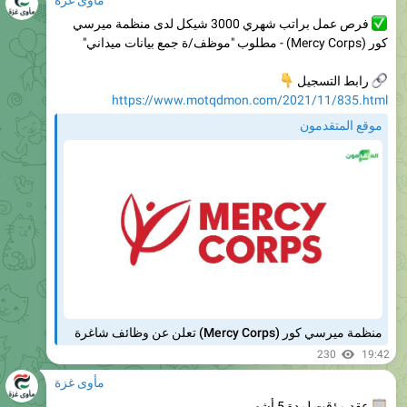
كور (Mercy Corps) - مطلوب "موظف/ة جمع بيانات ميداني"

رابط التسجيل
https://www.motqdmon.com/2021/11/835.html
موقع المتقدمون
منظمة ميرسي كور (Mercy Corps) تعلن عن وظائف شاغرة
230
19:42
مأوى غزة
عقد مؤقت لمدة 5 أشهر.
تعلن منظمة التنمية الفلسطينية (POD) عن حاجتها لشغل
وظائف شاغرة.