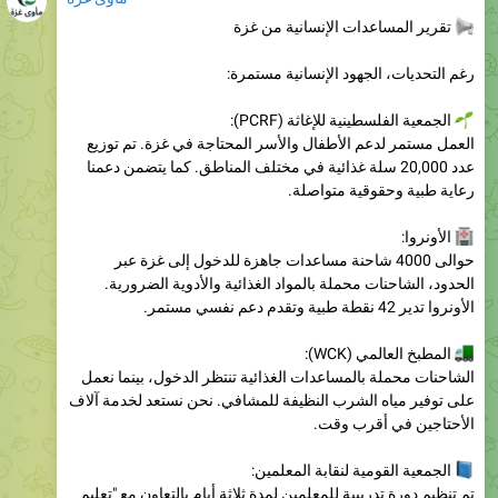
رغم التحديات، الجهود الإنسانية مستمرة:
الجمعية الفلسطينية للإغاثة (PCRF):
العمل مستمر لدعم الأطفال والأسر المحتاجة في غزة. تم توزيع
عدد 20,000 سلة غذائية في مختلف المناطق. كما يتضمن دعمنا
رعاية طبية وحقوقية متواصلة.
الأونروا:
حوالى 4000 شاحنة مساعدات جاهزة للدخول إلى غزة عبر
الحدود، الشاحنات محملة بالمواد الغذائية والأدوية الضرورية.
الأونروا تدير 42 نقطة طبية وتقدم دعم نفسي مستمر.
المطبخ العالمي (WCK):
الشاحنات محملة بالمساعدات الغذائية تنتظر الدخول، بينما نعمل
على توفير مياه الشرب النظيفة للمشافي. نحن نستعد لخدمة آلاف
الأحتاجين في أقرب وقت.
الجمعية القومية لنقابة المعلمين:
تم تنظيم دورة تدريبية للمعلمين لمدة ثلاثة أيام بالتعاون مع "تعليم
بلا حدود"، تركز الدورة على تحسين مهارات التدريس عن بعد. هذا
ضروري لضمان ان اطفال غزة مستمرون في تلقي التعليم رغم