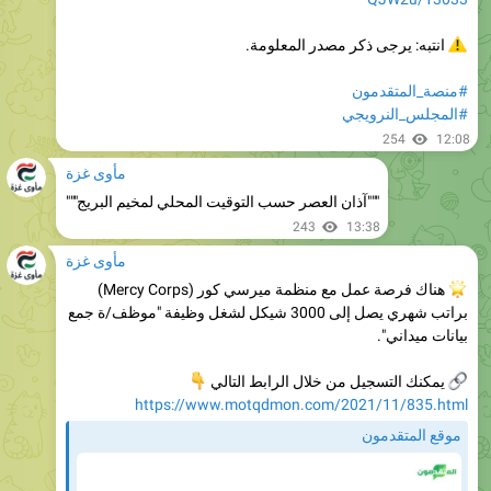
#منصة_المتقدمون
#المجلس_النرويجي
254
12:08
مأوى غزة
"""آذان العصر حسب التوقيت المحلي لمخيم البريج"""
243
13:38
مأوى غزة
هناك فرصة عمل مع منظمة ميرسي كور (Mercy Corps)
براتب شهري يصل إلى 3000 شيكل لشغل وظيفة "موظف/ة جمع
بيانات ميداني".
يمكنك التسجيل من خلال الرابط التالي
👇
https://www.motqdmon.com/2021/11/835.html
موقع المتقدمون