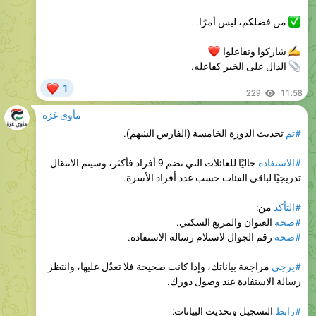
شاركوا وتفاعلوا
❤
الدال على الخير كفاعله.
❤
1
229
11:58
مأوى غزة
#تم
تحديث الدورة الخامسة (الفارس الشهم).
#الاستفادة
حاليًا للعائلات التي تضم 9 أفراد فأكثر، وسيتم الانتقال
تدريجيًا لباقي الفئات حسب عدد أفراد الأسرة.
#التأكد
من:
#صحة
العنوان والمربع السكني.
#صحة
رقم الجوال لاستلام رسالة الاستفادة.
#يرجى
مراجعة بياناتك، وإذا كانت صحيحة فلا تعدّل عليها، وانتظر
رسالة الاستفادة عند وصول دورك.
#رابط
التسجيل وتحديث البيانات:
https://aid.alfaresalshahm.com
251
11:58