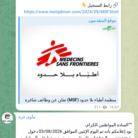
موقع المتقدمون
منظمة أطباء بلا حدود (MSF) تعلن عن وظائف شاغرة
211
16:57
مأوى غزة
"""السادة المواطنين الكرام،
نود إعلامكم بأنه تم اليوم الإثنين الموافق 03/08/2026 دخول
شحنة تتضمن 5 شاحنات غاز طهي، وسيتم توزيعها على المواطنين
وفقًا للكشوفات التالية:
- المتبقي من كشف 27/07 لكافة محافظات القطاع، حيث