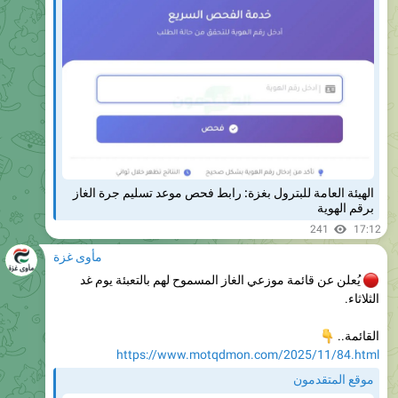
الهيئة العامة للبترول بغزة: رابط فحص موعد تسليم جرة الغاز
برقم الهوية
241
17:12
مأوى غزة
يُعلن عن قائمة موزعي الغاز المسموح لهم بالتعبئة يوم غد
الثلاثاء.

القائمة..
https://www.motqdmon.com/2025/11/84.html
موقع المتقدمون