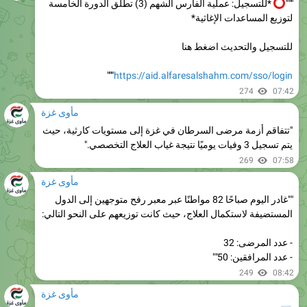
للتسجيل والتحديث اضغط هنا
"""
https://aid.alfaresalshahm.com/sso/login
274
07:42
مأوى غزة
"تتفاقم أزمة مرضى السرطان في غزة إلى مستويات كارثية، حيث
يتم تسجيل 3 وفيات يوميًا نتيجة غياب العلاج التخصصي."
269
07:58
مأوى غزة
""غادر اليوم صباحًا 82 مواطنًا عبر معبر رفح متوجهين إلى الدول
المستضيفة لاستكمال العلاج، حيث كانت توزيعهم على النحو التالي:
- عدد المرضى: 32
- عدد المرافقين: 50""
249
08:42
مأوى غزة
إحصائية: غادر صباح اليوم 82 مواطنًا عبر معبر رفح باتجاه
الدول المستضيفة لاستكمال العلاج، موزعين على النحو التالي: