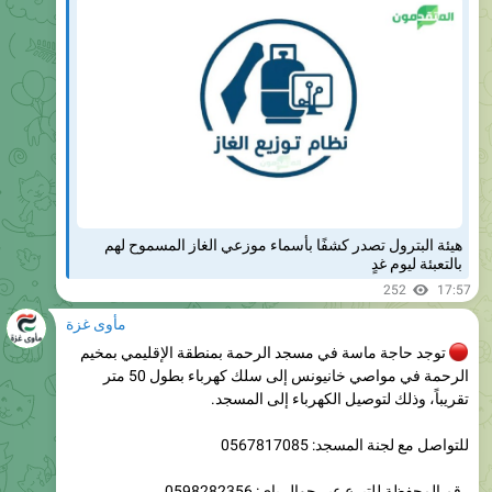
هيئة البترول تصدر كشفًا بأسماء موزعي الغاز المسموح لهم
بالتعبئة ليوم غدٍ
252
17:57
مأوى غزة
توجد حاجة ماسة في مسجد الرحمة بمنطقة الإقليمي بمخيم
الرحمة في مواصي خانيونس إلى سلك كهرباء بطول 50 متر
تقريباً، وذلك لتوصيل الكهرباء إلى المسجد.
للتواصل مع لجنة المسجد: 0567817085
رقم المحفظة للتبرع عبر جوال باي: 0598282356
التبرع حتى بالقليل يجعل لك صدقة جارية في بيت الله.