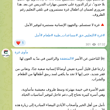
الظروف.
غزة لا تستسلم، والجهود الإنسانية مستمرة لتوفير الأمل.
#غزة
#التعليم_حق
#مساعدات_طبية
#طعام
#أمل
❤
1
301
07:32
مأوى غزة
للباحثين عن الأسر
#المتعففة
والراغبين في مدّ يد العون لها:
زارتنا قبل قليل أسرة تعيش أوضاعًا إنسانية صعبة جدًا، وتعاني من
فقر شديد، حتى إنها لا تجد ما يكفي لسد رمق أطفالها من الطعام
والشراب.
تقيم الأسرة في خيمة مهترئة وسط ظروف معيشية مأساوية،
وهي أسرة كبيرة تحتاج إلى دعم عاجل لتوفير أساسيات الحياة.
نأمل من أهل الخير وأصحاب الأيادي البيضاء المبادرة إلى زيارة هذه
الأسرة بأنفسهم ومساعدتها.
وسيتم إرفاق رقم التواصل المباشر مع الأسرة