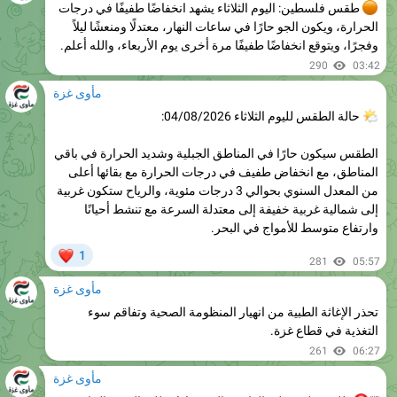
وفجرًا، ويتوقع انخفاضًا طفيفًا مرة أخرى يوم الأربعاء، والله أعلم.
290
03:42
مأوى غزة
حالة الطقس لليوم الثلاثاء 04/08/2026:
الطقس سيكون حارًا في المناطق الجبلية وشديد الحرارة في باقي
المناطق، مع انخفاض طفيف في درجات الحرارة مع بقائها أعلى
من المعدل السنوي بحوالي 3 درجات مئوية، والرياح ستكون غربية
إلى شمالية غربية خفيفة إلى معتدلة السرعة مع تنشط أحيانًا
وارتفاع متوسط للأمواج في البحر.
❤
1
281
05:57
مأوى غزة
تحذر الإغاثة الطبية من انهيار المنظومة الصحية وتفاقم سوء
التغذية في قطاع غزة.
261
06:27
مأوى غزة
"""
*للتسجيل: عملية الفارس الشهم (3) تطلق الدورة الخامسة
لتوزيع المساعدات الإغاثية*