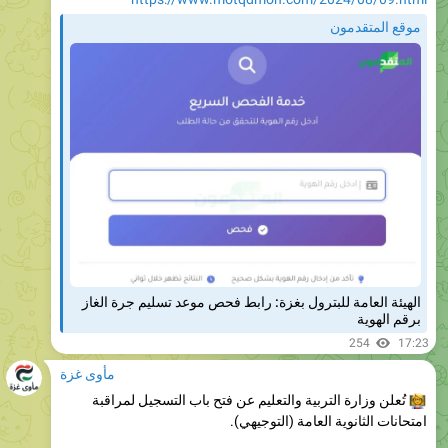
الهيئة العامة للبترول بغزة: رابط فحص موعد تسليم جرة الغاز
برقم الهوية
254
17:23
مأوى غزة
تُعلن وزارة التربية والتعليم عن فتح باب التسجيل لمراقبة

امتحانات الثانوية العامة (التوجيهي).
رابط التسجيل:
https://www.motqdmon.com/2026/08/moehe.html