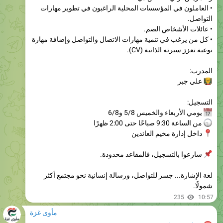
• عائلات الأشخاص الصم.
• كل من يرغب في تنمية مهارات الاتصال والتواصل وإضافة مهارة
نوعية تعزز سيرته الذاتية (CV).
المدرب:
علي جبر

التسجيل:
يومي الأربعاء والخميس 5/8 و6/8
من الساعة 9:30 صباحًا حتى 2:00 ظهرًا
داخل إدارة مخيم العائدين
سارعوا بالتسجيل، فالمقاعد محدودة.
لغة الإشارة... جسر للتواصل، ورسالة إنسانية نحو مجتمع أكثر
شمولًا.
235
10:57
مأوى غزة
..
#عاجــــــــل
سيبدأ غدًا الأربعاء الدورة (5) لعملية الفارس الشهم.