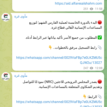
مأوى غزة
البدء بالدورة الخامسة لعملية الفارس الشهم؛ لتوزيع
المساعدات الإنسانية لأهالي قطاع غزة.
المطلوب من جميع الأسر تأكيد بياناتها عبر الرابط أدناه.
👇
رابط التسجيل مرفق بالخطوات..
https://whatsapp.com/channel/0029VaFBp7e0LKZMU5c
QJW2u/13027
247
12:08
مأوى غزة
يصدر المجلس النرويجي للاجئين (NRC) نموذجًا للتواصل
وتقديم الشكاوى المتعلقة بالمساعدات الإنسانية.

الرابط:
https://whatsapp.com/channel/0029VaFBp7e0LKZMU5c
QJW2u/13033
انتبه: يرجى ذكر مصدر المعلومة.