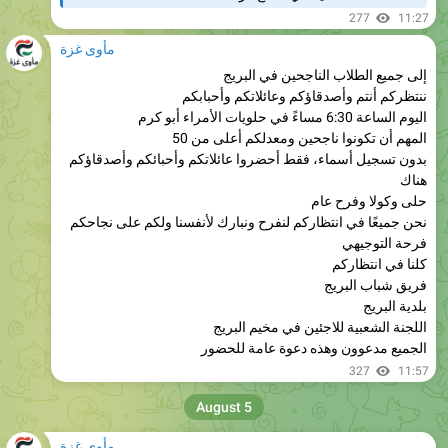
مأوى غزة
إلى جميع الطلاب الناجحين في البريج
ننتظركم أنتم وأصدقاؤكم وعائلاتكم وأحبابكم
اليوم الساعة 6:30 مساءً في حلويات الأمراء أبو كرم
المهم أن تكونوا ناجحين ومعدلكم أعلى من 50
بدون تسجيل أسماء، فقط أحضروا عائلاتكم وأحبائكم وأصدقاؤكم
هناك
حلى وكولا وفرح عام
نحن جميعًا في انتظاركم لنفرح ونبارك لأنفسنا ولكم على نجاحكم
فرحة التوجيهي
كلنا في انتظاركم
فريق شباب البريج
بلدية البريج
اللجنة الشعبية للاجئين في مخيم البريج
الجميع مدعوون وهذه دعوة عامة للحضور
327
11:57
August 5
مأوى غزة
تقرير المساعدات الإنسانية من غزة