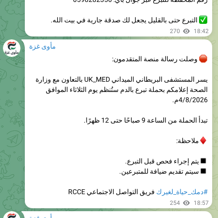
270
18:42
مأوى غزة
وصلت رسالة منصة المتقدمون:
يسر المستشفى البريطاني الميداني UK_MED بالتعاون مع وزارة
الصحة إعلامكم بحملة تبرع بالدم ستُنظم يوم الثلاثاء الموافق
4/8/2026م.
تبدأ الحملة من الساعة 9 صباحًا حتى 12 ظهرًا.
ملاحظة:
يتم إجراء فحص قبل التبرع.
سيتم تقديم ضيافة للمتبرعين.
#دمك_حياة_لغيرك
فريق التواصل الاجتماعي RCCE
254
18:57
مأوى غزة
فرص عمل براتب شهري 3000 شيكل لدى منظمة ميرسي