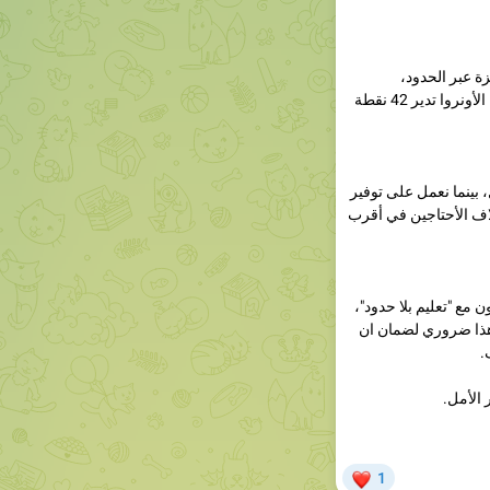
غزة عبر الحدود،
الشاحنات محملة بالمواد الغذائية والأدوية الضرورية. الأونروا تدير 42 نقطة
 بينما نعمل على توفير
اف الأحتاجين في أقرب
ن مع "تعليم بلا حدود"،
هذا ضروري لضمان ان
.
 الأمل.
❤
1
مأوى غزة