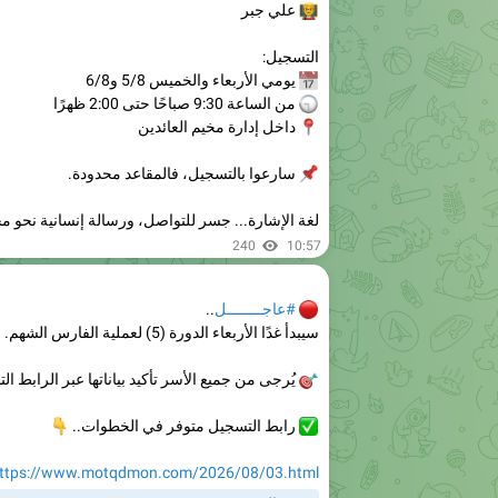
التسجيل:
📅
يومي الأربعاء والخميس 5/8 و6/8
🕤
من الساعة 9:30 صباحًا حتى 2:00 ظهرًا
📍
داخل إدارة مخيم العائدين
📌
سارعوا بالتسجيل، فالمقاعد محدودة.
لغة الإشارة... جسر للتواصل، ورسالة إنسانية نحو مج
240
10:57
🔴
#عاجــــــــل
..
سيبدأ غدًا الأربعاء الدورة (5) لعملية الفارس الشهم.
🎯
يُرجى من جميع الأسر تأكيد بياناتها عبر الرابط الت
✅
رابط التسجيل متوفر في الخطوات..
👇
ttps://www.motqdmon.com/2026/08/03.html
موقع المتقدمون