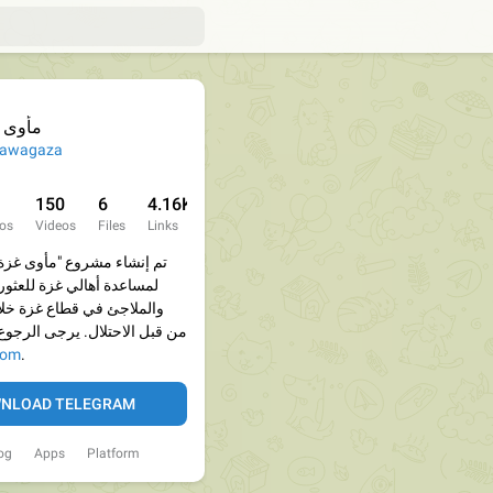
مأوى 
awagaza
150
6
4.16K
os
Videos
Files
Links
تم إنشاء مشروع "مأوى غزة
لمساعدة أهالي غزة للعثور 
والملاجئ في قطاع غزة خلا
من قبل الاحتلال. يرجى الرجوع
com
.
NLOAD TELEGRAM
og
Apps
Platform