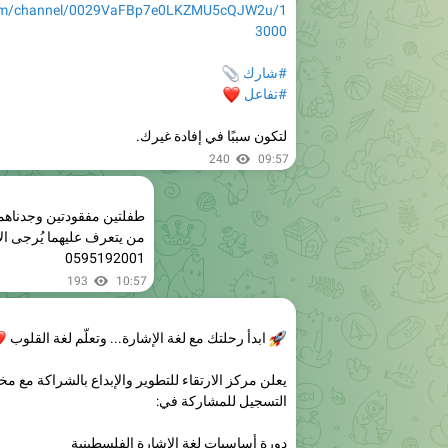
#شارك
📎
#تفاعل
❤️
لتكون سببًا في إفادة غيرك.
240
09:57
طفلتين مفقودتين وجدناهما
من يتعرف عليهما يُرجى الا
0595192001
193
10:57
🚀
ابدأ رحلتك مع لغة الإشارة... وتعلّم لغة القلوب
❤️
يعلن مركز الارتقاء للتطوير والإبداع بالشراكة مع مخ
التسجيل للمشاركة في:
دورة أساسيات لغة الإشارة الفلسطينية
تهدف الدورة إلى تمكين المشاركين من اكتساب المه