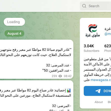
"تتفاقم أزمة مرضى السرطان في غزة إلى مستويات 
تسجيل 3 وفيات يوميًا نتيجة غياب العلاج التخصصي."
280
07:58
غزة
@m
""غادر اليوم صباحًا 82 مواطنًا عبر معبر ر
لاستكمال العلاج، حيث كانت توزيعهم على النحو التال
3.04K
623
Subscribers
Phot
- عدد المرضى: 32
" من قبل متطوعين
- عدد المرافقين: 50""
على الأماكن الآمنة
259
08:42
ل العدوان المستمر
 إلى خريطة المآوي
📊
إحصائية: غادر صباح اليوم 82 مواطنًا
mawagaza.
على
المستضيفة لاستكمال العلاج، موزعين على النحو التا
DOW
- المرضى: 32
- المرافقون: 50
About
Bl
228
08:42