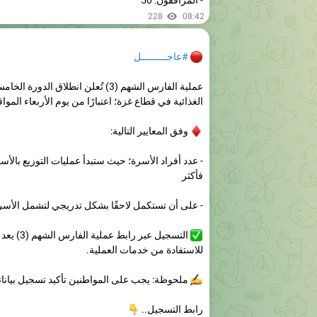
🔴
#عاجـــــــــل
عملية الفارس الشهم (3) تُعلن انطلاق الد
الغذائية في قطاع غزة؛ اعتبارًا من يوم الأربعاء الموافق 5 أغسطس 6
♦️
وفق المعايير التالية:
فأكثر
- على أن تستكمل لاحقًا بشكل تدريجي لتشمل الأسر ا
✅
التسجيل عبر راب
للاستفادة من خدمات العملية.
✍️
ملحوظة: يجب على المواطنين تأكيد تسجيل بيانات
رابط التسجيل..
👇
com/channel/0029VaFBp7e0LKZMU5cQJW2u/1
3000