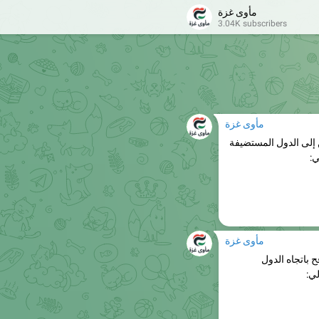
مأوى غزة
مأوى غزة
3.04K subscribers
كارثية، حيث يتم
مأوى غزة
فح متوجهين إلى الدول المستضيفة
ي:
مأوى غزة
 عبر معبر رفح باتجاه الدول
لي: