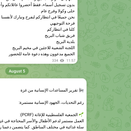
نحن جميعًا في انتظاركم لنفرح ونبارك لأنفسنا
فرحة التوجيهي
كلنا في انتظاركم
فريق شباب البريج
بلدية البريج
اللجنة الشعبية للاجئين في مخيم البريج
الجميع مدعوون وهذه دعوة عامة للحضور
334
11:57
August 5
📢
تقرير المساعدات الإنسانية من غزة
رغم التحديات، الجهود الإنسانية مستمرة:
🌱
الجمعية الفلسطينية للإغاثة (PCRF):
سلة غذائية في مختلف المناطق. كما يتضمن دعمنا ر
متواصلة.