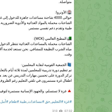
🏥
الأونروا:
حوالى 4000 شاحنة مساعدات جاهزة للدخول إلى 
طبية وتقدم دعم نفسي مستمر.
🚛
المطبخ العالمي (WCK):
الشاحنات محملة بالمساعدات الغذائية تنتظر الدخول،
مياه الشرب النظيفة للمشافي. نحن نستعد لخدمة آل
وقت.
📘
الجمعية القومية لنقابة المعلمين:
تم تنظيم دورة تدريبية للمعلمين لمدة ثلاثة أيام بالتعاو
تركز الدورة على تحسين مهارات التدريس عن بعد. 
اطفال غزة مستمرون في تلقي التعليم رغم الظروف
🔺
غزة لا تستسلم، والجهود الإنسانية مستمرة لتوفير
#غزة
#التعليم_حق
#مساعدات_طبية
#طعام
#أمل
310
07:32