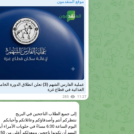
عملية الفارس الشهم (3) تعلن انطلاق ال
الغذائية في قطاع غزة
285
11:27
إلى جميع الطلاب الناجحين في البريج
ننتظركم أنتم وأصدقاؤكم وعائلاتكم وأحبابكم
اليوم الساعة 6:30 مساءً في حلويات الأمراء أبو كرم
المهم أن تكونوا ناجحين ومعدلكم أعلى من 50
بدون تسجيل أسماء، فقط أحضروا عائلاتكم وأح
حلى وكولا وفرح عام