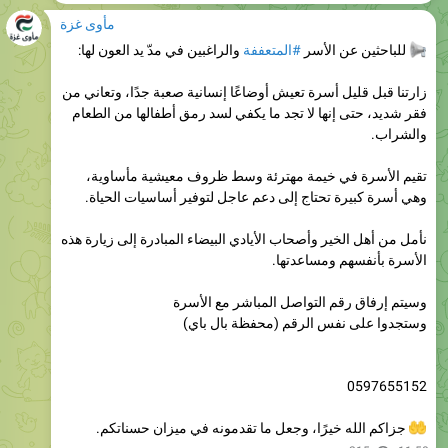
للباحثين عن الأسر
#المتعففة
والراغبين في مدّ يد العون لها:
زارتنا قبل قليل أسرة تعيش أوضاعًا إنسانية صعبة جدًا، وتعاني من
فقر شديد، حتى إنها لا تجد ما يكفي لسد رمق أطفالها من الطعام
والشراب.
تقيم الأسرة في خيمة مهترئة وسط ظروف معيشية مأساوية،
وهي أسرة كبيرة تحتاج إلى دعم عاجل لتوفير أساسيات الحياة.
نأمل من أهل الخير وأصحاب الأيادي البيضاء المبادرة إلى زيارة هذه
الأسرة بأنفسهم ومساعدتها.
وسيتم إرفاق رقم التواصل المباشر مع الأسرة
وستجدوا على نفس الرقم (محفظة بال باي)
0597655152
جزاكم الله خيرًا، وجعل ما تقدمونه في ميزان حسناتكم.
215
11:58
مأوى غزة