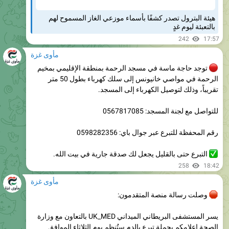
بالتعبئة ليوم غدٍ
242
17:57
مأوى غزة
توجد حاجة ماسة في مسجد الرحمة بمنطقة الإقليمي بمخيم
الرحمة في مواصي خانيونس إلى سلك كهرباء بطول 50 متر
تقريباً، وذلك لتوصيل الكهرباء إلى المسجد.
للتواصل مع لجنة المسجد: 0567817085
رقم المحفظة للتبرع عبر جوال باي: 0598282356
التبرع حتى بالقليل يجعل لك صدقة جارية في بيت الله.
258
18:42
مأوى غزة
وصلت رسالة منصة المتقدمون:
يسر المستشفى البريطاني الميداني UK_MED بالتعاون مع وزارة
الصحة إعلامكم بحملة تبرع بالدم ستُنظم يوم الثلاثاء الموافق
4/8/2026م.