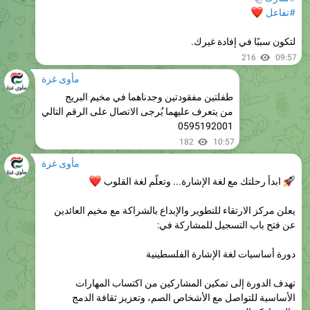
لتكون سببًا في إفادة غيرك.
216
09:57
مأوى غزة
طفلتين مفقودتين وجدناهما في مخيم البريج
من يتعرف عليهما يُرجى الاتصال على الرقم التالي
0595192001
182
10:57
مأوى غزة
ابدأ رحلتك مع لغة الإشارة... وتعلّم لغة القلوب
❤️
يعلن مركز الارتقاء للتطوير والإبداع بالشراكة مع مخيم العائدين
عن فتح باب التسجيل للمشاركة في:
دورة أساسيات لغة الإشارة الفلسطينية
تهدف الدورة إلى تمكين المشاركين من اكتساب المهارات
الأساسية للتواصل مع الأشخاص الصم، وتعزيز ثقافة الدمج
والمشاركة المجتمعية.