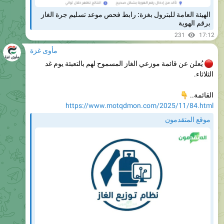
برقم الهوية
231
17:12
مأوى غزة
يُعلن عن قائمة موزعي الغاز المسموح لهم بالتعبئة يوم غد
الثلاثاء.

القائمة..
https://www.motqdmon.com/2025/11/84.html
موقع المتقدمون
هيئة البترول تصدر كشفًا بأسماء موزعي الغاز المسموح لهم