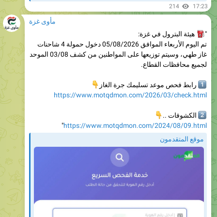
مأوى غزة
هيئة البترول في غزة:
"
تم اليوم الأربعاء الموافق 05/08/2026 دخول حمولة 4 شاحنات
غاز طهي، وسيتم توزيعها على المواطنين من كشف 03/08 الموحد
لجميع محافظات القطاع.
👇
رابط فحص موعد تسليمك جرة الغاز
1
https://www.motqdmon.com/2026/03/check.html

الكشوفات ..
2
"
https://www.motqdmon.com/2024/08/09.html
موقع المتقدمون