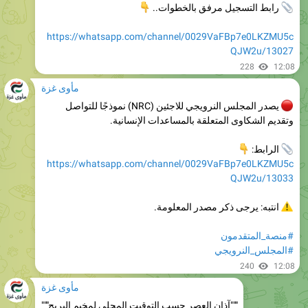
https://whatsapp.com/channel/0029VaFBp7e0LKZMU5c
QJW2u/13027
228
12:08
مأوى غزة
يصدر المجلس النرويجي للاجئين (NRC) نموذجًا للتواصل
وتقديم الشكاوى المتعلقة بالمساعدات الإنسانية.

الرابط:
https://whatsapp.com/channel/0029VaFBp7e0LKZMU5c
QJW2u/13033
انتبه: يرجى ذكر مصدر المعلومة.
#منصة_المتقدمون
#المجلس_النرويجي
240
12:08
مأوى غزة
"""آذان العصر حسب التوقيت المحلي لمخيم البريج"""
228
13:38