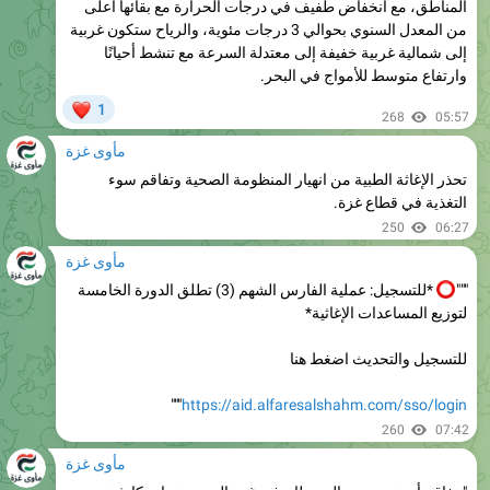
إلى شمالية غربية خفيفة إلى معتدلة السرعة مع تنشط أحيانًا
وارتفاع متوسط للأمواج في البحر.
❤
1
268
05:57
مأوى غزة
تحذر الإغاثة الطبية من انهيار المنظومة الصحية وتفاقم سوء
التغذية في قطاع غزة.
250
06:27
مأوى غزة
"""
*للتسجيل: عملية الفارس الشهم (3) تطلق الدورة الخامسة
لتوزيع المساعدات الإغاثية*
للتسجيل والتحديث اضغط هنا
"""
https://aid.alfaresalshahm.com/sso/login
260
07:42
مأوى غزة
"تتفاقم أزمة مرضى السرطان في غزة إلى مستويات كارثية، حيث
يتم تسجيل 3 وفيات يوميًا نتيجة غياب العلاج التخصصي."