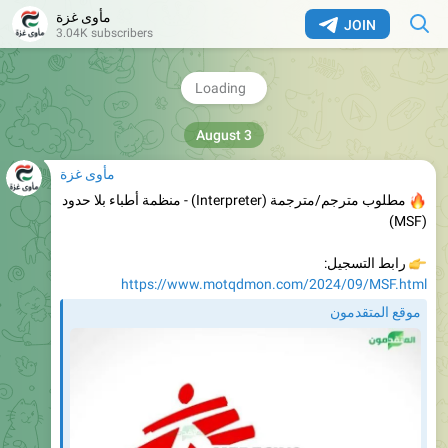
مأوى غزة
JOIN
3.04K subscribers
منظمة أطباء بلا حدود (MSF) تعلن عن وظائف شاغرة
186
16:57
مأوى غزة
مطلوب مترجم/مترجمة (Interpreter) - منظمة أطباء بلا حدود
(MSF)
رابط التسجيل:
https://www.motqdmon.com/2024/09/MSF.html
موقع المتقدمون