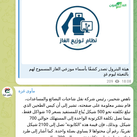
هيئة البترول تصدر كشفًا بأسماء موزعي الغاز المسموح لهم
بالتعبئة ليوم غدٍ
209
18:08
مأوى غزة
ناهض شحيبر، رئيس شركة نقل شاحنات البضائع والمساعدات،
قام بنشر معلومة على صفحته، تشير إلى أن كيس الطحين الذي
تبلغ تكلفته نحو 500 شيكل يُباع للمستفيد بسعر 10 شواكل فقط،
بينما تصل تكلفة الكرتونة الواحدة إلى المستهلك حوالي 700
شيكل. وبذلك، فإن قيمة هذه "الكابونة" تصل إلى 2100 شيكل
تقريبًا، رغم أن محتواها لا يساوي بصلة واحدة. كما أشار إلى طرد
غذائي تم استيراده بتكلفة تقدر بحوالي 700 دولار.
203
18:13