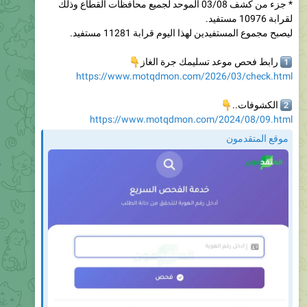
ليصبح مجموع المستفيدين لهذا اليوم قرابة 11281 مستفيد.
👇
رابط فحص موعد تسليمك جرة الغاز
1
https://www.motqdmon.com/2026/03/check.html

الكشوفات..
2
https://www.motqdmon.com/2024/08/09.html
موقع المتقدمون
الهيئة العامة للبترول بغزة: رابط فحص موعد تسليم جرة الغاز