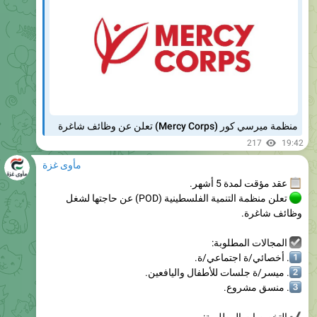
منظمة ميرسي كور (Mercy Corps) تعلن عن وظائف شاغرة
217
19:42
مأوى غزة
عقد مؤقت لمدة 5 أشهر.
تعلن منظمة التنمية الفلسطينية (POD) عن حاجتها لشغل
وظائف شاغرة.
المجالات المطلوبة:
1
. أخصائي/ة اجتماعي/ة.
2
. ميسر/ة جلسات للأطفال واليافعين.
3
. منسق مشروع.
التخصصات المطلوبة:
- إدارة الأعمال.
- علم الاجتماع.