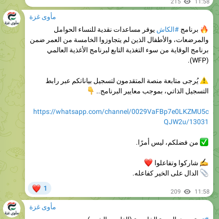
برنامج
#الكاش
يوفر مساعدات نقدية للنساء الحوامل
والمرضعات، والأطفال الذين لم يتجاوزوا الخامسة من العمر ضمن
برنامج الوقاية من سوء التغذية التابع لبرنامج الأغذية العالمي
(WFP).
يُرجى متابعة منصة المتقدمون لتسجيل بياناتكم عبر رابط
التسجيل الذاتي، بموجب معايير البرنامج..
👇
https://whatsapp.com/channel/0029VaFBp7e0LKZMU5c
QJW2u/13031
من فضلكم، ليس أمرًا.
شاركوا وتفاعلوا
❤
الدال على الخير كفاعله.
❤
1
209
11:58
مأوى غزة
#تم
تحديث الدورة الخامسة (الفارس الشهم).
#الاستفادة
حاليًا للعائلات التي تضم 9 أفراد فأكثر، وسيتم الانتقال