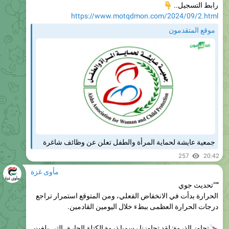
موقع المتقدمون
جمعية عايشة لحماية المرأة والطفل تعلن عن وظائف شاغرة
257
20:42
مأوى غزة
"""تحديث جوي
الحرارة بدأت في الانخفاض الفعلي، ومن المتوقع استمرار تراجع
درجات الحرارة العظمى ببطء خلال اليومين القادمين.
تجاوز الذروة: لقد تجاوزنا رسميا ذروة الكتلة الحارة، التي بلغت
ذروتها يوم السبت الماضي عندما وصلت الق..دس إلى 35.3°م.