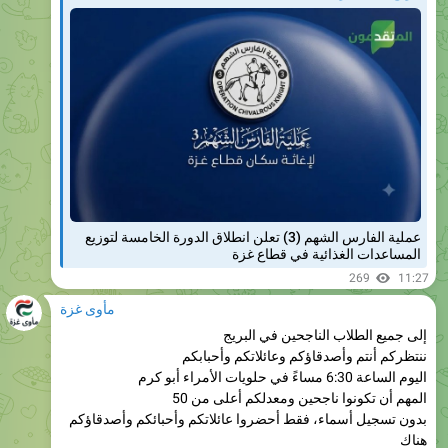
عملية الفارس الشهم (3) تعلن انطلاق الدورة الخامسة لتوزيع
المساعدات الغذائية في قطاع غزة
269
11:27
مأوى غزة
إلى جميع الطلاب الناجحين في البريج
ننتظركم أنتم وأصدقاؤكم وعائلاتكم وأحبابكم
اليوم الساعة 6:30 مساءً في حلويات الأمراء أبو كرم
المهم أن تكونوا ناجحين ومعدلكم أعلى من 50
بدون تسجيل أسماء، فقط أحضروا عائلاتكم وأحبائكم وأصدقاؤكم
هناك
حلى وكولا وفرح عام
نحن جميعًا في انتظاركم لنفرح ونبارك لأنفسنا ولكم على نجاحكم