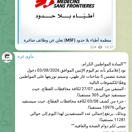
منظمة أطباء بلا حدود (MSF) تعلن عن وظائف شاغرة
204
16:57
مأوى غزة
"""السادة المواطنين الكرام،
نود إعلامكم بأنه تم اليوم الإثنين الموافق 03/08/2026 دخول
شحنة تتضمن 5 شاحنات غاز طهي، وسيتم توزيعها على المواطنين
وفقًا للكشوفات التالية:
- المتبقي من كشف 27/07 لكافة محافظات القطاع، حيث
سيستفيد حوالي 305 مستفيدًا.
- جزء من كشف 03/08 لكافة محافظات القطاع، حيث سيستفيد
حوالي 10976 مستفيدًا.
وبذلك، يرتفع إجمالي عدد المستفيدين لهذا اليوم إلى حوالي
11281 مستفيدًا.
نتمنى لكم دوام الصحة والعافية."""
203
17:12
مأوى غزة