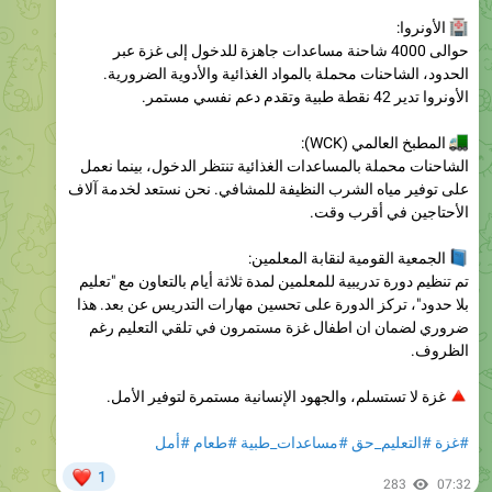
حوالى 4000 شاحنة مساعدات جاهزة للدخول إلى غزة عبر
الحدود، الشاحنات محملة بالمواد الغذائية والأدوية الضرورية.
الأونروا تدير 42 نقطة طبية وتقدم دعم نفسي مستمر.
المطبخ العالمي (WCK):
الشاحنات محملة بالمساعدات الغذائية تنتظر الدخول، بينما نعمل
على توفير مياه الشرب النظيفة للمشافي. نحن نستعد لخدمة آلاف
الأحتاجين في أقرب وقت.
الجمعية القومية لنقابة المعلمين:
تم تنظيم دورة تدريبية للمعلمين لمدة ثلاثة أيام بالتعاون مع "تعليم
بلا حدود"، تركز الدورة على تحسين مهارات التدريس عن بعد. هذا
ضروري لضمان ان اطفال غزة مستمرون في تلقي التعليم رغم
الظروف.
غزة لا تستسلم، والجهود الإنسانية مستمرة لتوفير الأمل.
#غزة
#التعليم_حق
#مساعدات_طبية
#طعام
#أمل
❤
1
283
07:32
مأوى غزة