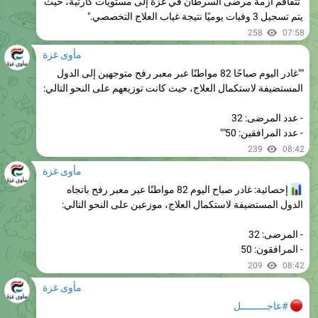
258
07:58
مأوى غزة
""غادر اليوم صباحًا 82 مواطنًا عبر معبر رفح متوجهين إلى الدول
المستضيفة لاستكمال العلاج، حيث كانت توزيعهم على النحو التالي:
- عدد المرضى: 32
- عدد المرافقين: 50""
239
08:42
مأوى غزة
إحصائية: غادر صباح اليوم 82 مواطنًا عبر معبر رفح باتجاه
الدول المستضيفة لاستكمال العلاج، موزعين على النحو التالي:
- المرضى: 32
- المرافقون: 50
209
08:42
مأوى غزة
#عاجـــــــــل
عملية الفارس الشهم (3) تُعلن انطلاق الدورة الخامسة لتوزيع