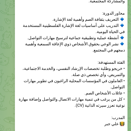
محاور الدورة:
التعريف بثقافة الصم وأهمية لغة الإشارة.
التدريب على أساسيات لغة الإشارة الفلسطينية المستخدمة
في الحياة اليومية.
أنشطة عملية وتطبيقية جماعية لترسيخ مهارات التواصل.
نشر الوعي بحقوق الأشخاص ذوي الإعاقة السمعية وأهمية
دمجهم في المجتمع.
الفئة المستهدفة:
• خريجو وطلبة تخصصات الإرشاد النفسي، والخدمة الاجتماعية،
والتمريض، وأي تخصص ذي صلة.
• العاملون في المؤسسات المحلية الراغبون في تطوير مهارات
التواصل.
• عائلات الأشخاص الصم.
• كل من يرغب في تنمية مهارات الاتصال والتواصل وإضافة مهارة
نوعية تعزز سيرته الذاتية (CV).
المدرب:
علي جبر

التسجيل:
يومي الأربعاء والخميس 5/8 و6/8