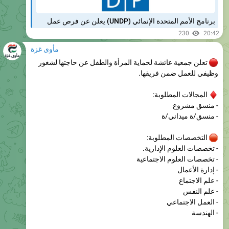
230
20:42
مأوى غزة
تعلن جمعية عائشة لحماية المرأة والطفل عن حاجتها لشغور
وظيفي للعمل ضمن فريقها.
المجالات المطلوبة:
- منسق مشروع
- منسق/ة ميداني/ة
التخصصات المطلوبة:
- تخصصات العلوم الإدارية.
- تخصصات العلوم الاجتماعية
- إدارة الأعمال
- علم الاجتماع
- علم النفس
- العمل الاجتماعي
- الهندسة

رابط التسجيل..
https://www.motqdmon.com/2024/09/2.html