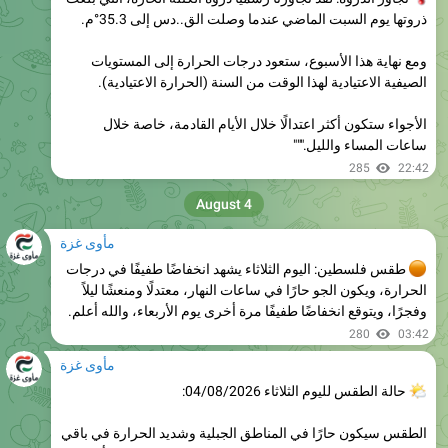
ومع نهاية هذا الأسبوع، ستعود درجات الحرارة إلى المستويات
الصيفية الاعتيادية لهذا الوقت من السنة (الحرارة الاعتيادية).
الأجواء ستكون أكثر اعتدالًا خلال الأيام القادمة، خاصة خلال
ساعات المساء والليل."""
285
22:42
August 4
مأوى غزة
طقس فلسطين: اليوم الثلاثاء يشهد انخفاضًا طفيفًا في درجات
الحرارة، ويكون الجو حارًا في ساعات النهار، معتدلًا ومنعشًا ليلاً
وفجرًا، ويتوقع انخفاضًا طفيفًا مرة أخرى يوم الأربعاء، والله أعلم.
280
03:42
مأوى غزة
حالة الطقس لليوم الثلاثاء 04/08/2026:
الطقس سيكون حارًا في المناطق الجبلية وشديد الحرارة في باقي
المناطق، مع انخفاض طفيف في درجات الحرارة مع بقائها أعلى
من المعدل السنوي بحوالي 3 درجات مئوية، والرياح ستكون غربية